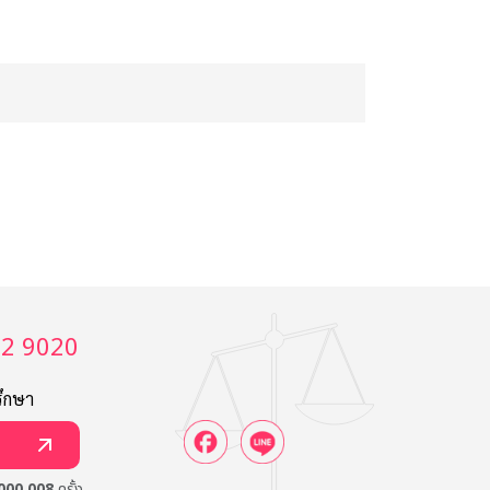
02 9020
รึกษา
000,008
ครั้ง