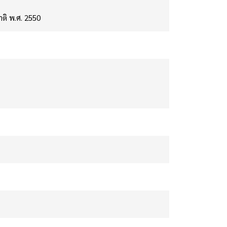
ติ พ.ศ. 2550