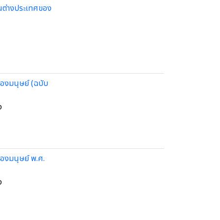
นต่างประเทศของ
องมนุษย์ (ฉบับ
ง
องมนุษย์ พ.ศ.
ง